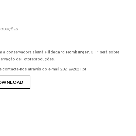
RODUÇÕES
om a conservadora alemã
Hildegard Homburger
. O 1º será sobre
servação de Fotoreproduções.
 e contacte-nos através do e-mail
2021
@
2021
.pt
OWNLOAD